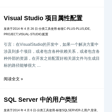
Visual Studio 项目属性配置
发表于
2014 年 4 月 26 日
-
分类
工具使用
-
标签
C-PLUS-PLUS
,
IDE
,
PROJECT
,
VISUAL-STUDIO
,
配置
引言：在VisualStudio的开发中，如果一个解决方案中
涉及到多个项目，或者包含各种依赖关系，或者包含各
种外部的资源，在开发之前配置好相关源文件与生成目
标的路径能够很大 …
阅读全文 »
SQL Server 中的用户类型
发表于
2014 年 4 月 6 日
-
分类
工具使用
-
标签
SQLSERVER-2
,
用户
,
登录
,