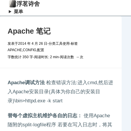
浮茗诗舍
菜单
Apache 笔记
发表于
2014 年 4 月 26 日
-
分类
工具使用
-
标签
APACHE
,
CONFIG
,
配置
字数统计 350 字
-
阅读时长: 2 min
-
阅读次数
--
次
Apache调试方法
检查错误方法:进入cmd,然后进
入Apache安装目录(具体为你自己的安装目
录)\bin>httpd.exe -k start
替每个虚拟主机维护各自的日志：
使用Apache
随附的split-logfile程序 若要在写入日志时，将其