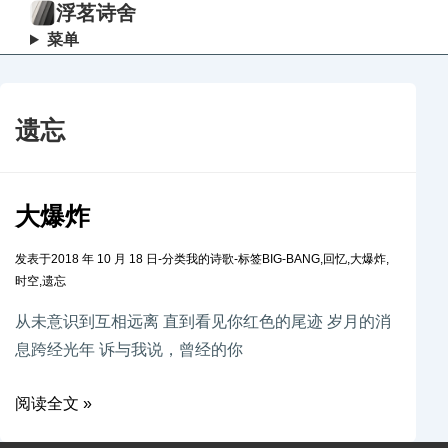
浮茗诗舍
菜单
遗忘
大爆炸
发表于
2018 年 10 月 18 日
-
分类
我的诗歌
-
标签
BIG-BANG
,
回忆
,
大爆炸
,
时空
,
遗忘
从未意识到互相远离 直到看见你红色的尾迹 岁月的消
息跨经光年 诉与我说，曾经的你
阅读全文 »