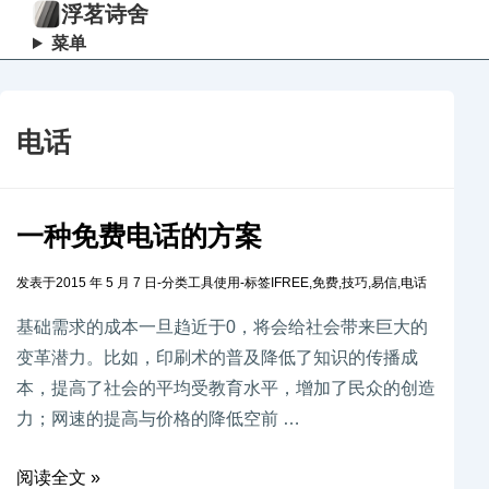
浮茗诗舍
菜单
电话
一种免费电话的方案
发表于
2015 年 5 月 7 日
-
分类
工具使用
-
标签
IFREE
,
免费
,
技巧
,
易信
,
电话
基础需求的成本一旦趋近于0，将会给社会带来巨大的
变革潜力。比如，印刷术的普及降低了知识的传播成
本，提高了社会的平均受教育水平，增加了民众的创造
力；网速的提高与价格的降低空前 …
阅读全文 »