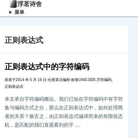
浮茗诗舍
菜单
正则表达式
正则表达式中的字符编码
发表于
2014 年 5 月 19 日
-
分类
算法编程
-
标签
UNICODE
,
字符编码
,
正则表达式
本文承自字符编码概论。我们已知在字符编码中有字符
集与编码方式之分，那么在正则表达式中，如何处理两
者的关系？换言之，由正则表达式编译而来的有限状态
机，是匹配的我们直观看到的字 …