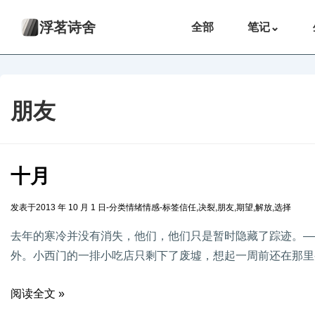
浮茗诗舍
全部
笔记
⌄
朋友
十月
发表于
2013 年 10 月 1 日
-
分类
情绪情感
-
标签
信任
,
决裂
,
朋友
,
期望
,
解放
,
选择
去年的寒冷并没有消失，他们，他们只是暂时隐藏了踪迹。——
外。小西门的一排小吃店只剩下了废墟，想起一周前还在那里
阅读全文 »