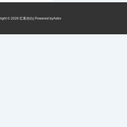
right © 2026 忆客丝白
| Powered by
Astro