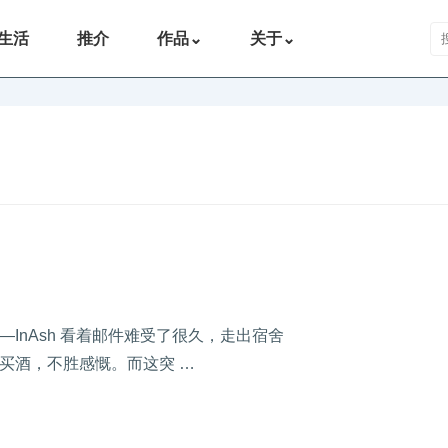
搜
生活
推介
作品
⌄
关于
⌄
InAsh 看着邮件难受了很久，走出宿舍
买酒，不胜感慨。而这突 …