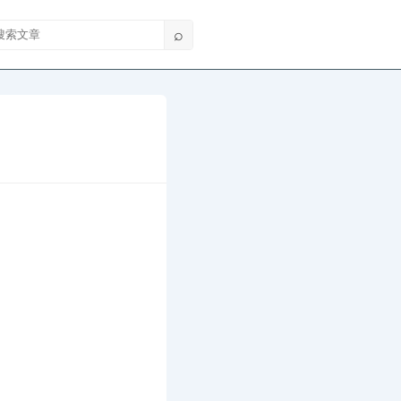
索文章
⌕