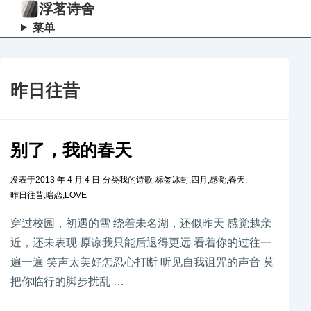
浮茗诗舍
菜单
昨日往昔
别了，我的春天
发表于
2013 年 4 月 4 日
-
分类
我的诗歌
-
标签
冰封
,
四月
,
感觉
,
春天
,
昨日往昔
,
暗恋
,
LOVE
穿过校园，初遇的雪 绕着未名湖，还似昨天 感觉越亲
近，还未表现 原谅我只能后退得更远 看着你的过往一
遍一遍 笑声太美好怎忍心打断 听见自我诅咒的声音 莫
把你临行的脚步扰乱 …