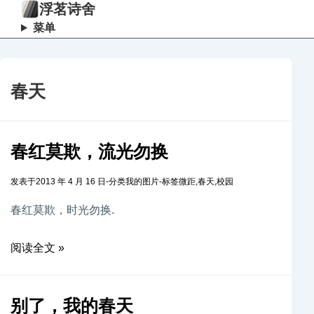
浮茗诗舍
菜单
春天
春红莫欺，流光勿换
发表于
2013 年 4 月 16 日
-
分类
我的图片
-
标签
微距
,
春天
,
校园
春红莫欺，时光勿换.
阅读全文 »
别了，我的春天