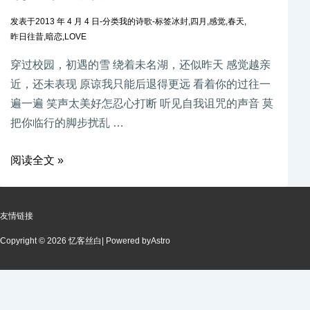
发表于
2013 年 4 月 4 日
-
分类
我的诗歌
-
标签
冰封
,
四月
,
感觉
,
春天
,
昨日往昔
,
暗恋
,
LOVE
穿过校园，初遇的雪 绕着未名湖，还似昨天 感觉越亲
近，还未表现 原谅我只能后退得更远 看着你的过往一
遍一遍 笑声太美好怎忍心打断 听见自我诅咒的声音 莫
把你临行的脚步扰乱 …
阅读全文 »
友情链接
Copyright © 2026 忆客丝白
| Powered by
Astro