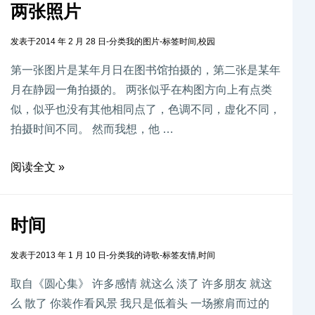
两张照片
发表于
2014 年 2 月 28 日
-
分类
我的图片
-
标签
时间
,
校园
第一张图片是某年月日在图书馆拍摄的，第二张是某年
月在静园一角拍摄的。 两张似乎在构图方向上有点类
似，似乎也没有其他相同点了，色调不同，虚化不同，
拍摄时间不同。 然而我想，他 …
阅读全文 »
时间
发表于
2013 年 1 月 10 日
-
分类
我的诗歌
-
标签
友情
,
时间
取自《圆心集》 许多感情 就这么 淡了 许多朋友 就这
么 散了 你装作看风景 我只是低着头 一场擦肩而过的