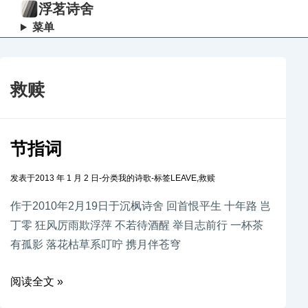
浮茗诗舍
菜单
救赎
节指词
发表于
2013 年 1 月 2 日
-
分类
我的诗歌
-
标签
LEAVE
,
救赎
作于2010年2月19日于沉枫诗舍 回首恨平生 十年路 岂
丁零 狂风厉雨欺浮萍 不若待酒醒 举目志前行 一杯茶
有孤影 落花枯草系叮咛 携月伴苍穹
阅读全文 »