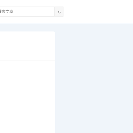
索文章
⌕