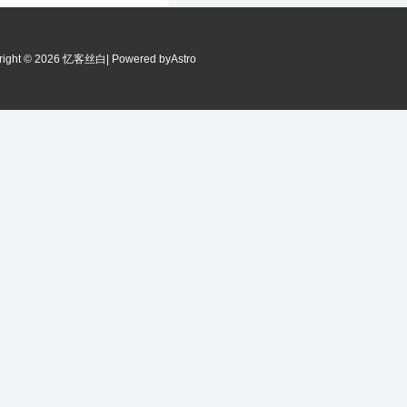
right © 2026 忆客丝白
| Powered by
Astro