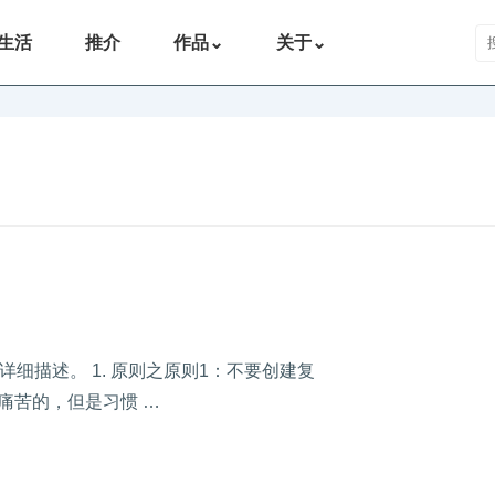
搜
生活
推介
作品
⌄
关于
⌄
细描述。 1. 原则之原则1：不要创建复
是痛苦的，但是习惯 …