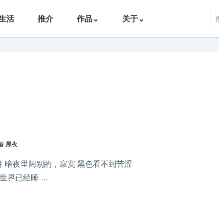
搜
生活
推介
作品
⌄
关于
⌄
春
,
黑夜
五月 暗夜里阔别的，寂寞 黑色看不到苦涩
世界已经睡 …