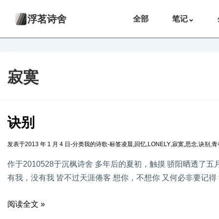
浮茗诗舍
全部
笔记
⌄
寂寞
诀别
发表于
2013 年 1 月 4 日
-
分类
我的诗歌
-
标签
凌晨
,
回忆
,
LONELY
,
寂寞
,
思念
,
诀别
,
青
作于2010528于沉枫诗舍 多年后的夏初，触摸 骄阳晒透了
有我，没有我 皆不过天涯倦客 想你，不想你 又何必非要记得 
阅读全文 »