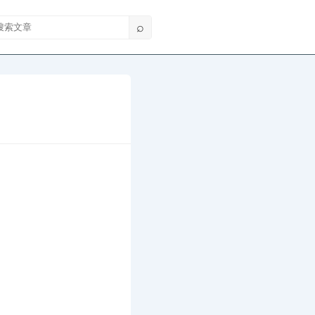
索文章
⌕