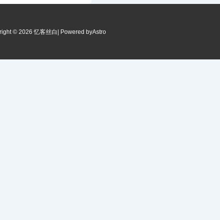
right © 2026 忆客丝白
| Powered by
Astro