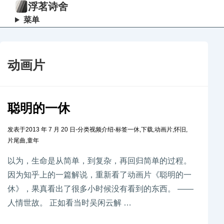
浮茗诗舍
菜单
动画片
聪明的一休
发表于
2013 年 7 月 20 日
-
分类
视频介绍
-
标签
一休
,
下载
,
动画片
,
怀旧
,
片尾曲
,
童年
以为，生命是从简单，到复杂，再回归简单的过程。
因为知乎上的一篇解说，重新看了动画片《聪明的一
休》，果真看出了很多小时候没有看到的东西。 ——
人情世故。 正如看当时吴闲云解 …