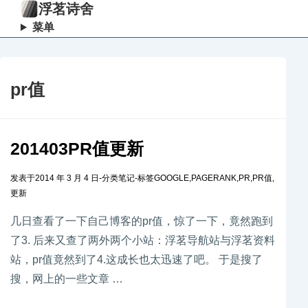
浮茗诗舍
菜单
pr值
201403PR值更新
发表于
2014 年 3 月 4 日
-
分类
笔记
-
标签
GOOGLE
,
PAGERANK
,
PR
,
PR值
,
更新
几日查看了一下自己博客的pr值，惊了一下，竟然跑到
了3. 后来又查了两外两个小站：浮茗导航站与浮茗资料
站，pr值竟然到了4.这成长也太迅速了吧。 于是搜了
搜，网上的一些文章 …