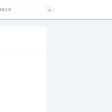
索文章
⌕