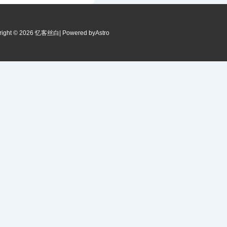
right © 2026 忆客丝白
| Powered by
Astro