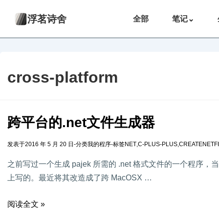
浮茗诗舍
全部
笔记
⌄
cross-platform
跨平台的.net文件生成器
发表于
2016 年 5 月 20 日
-
分类
我的程序
-
标签
NET
,
C-PLUS-PLUS
,
CREATENETF
之前写过一个生成 pajek 所需的 .net 格式文件的一个程序，当时是用 C
上写的。最近将其改造成了跨 MacOSX …
阅读全文 »