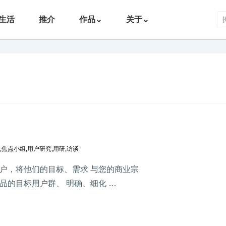
搜
生活
推介
作品
⌄
关于
⌄
,
焦点小组
,
用户研究
,
用研
,
访谈
户，将他们的目标、需求 与您的商业宗
的目标用户群、 明确、细化 …