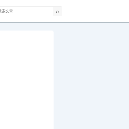
索文章
⌕