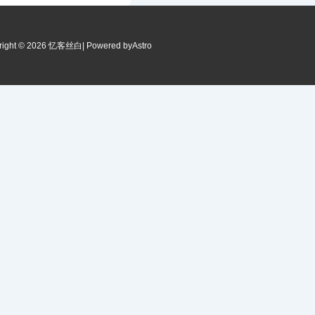
right © 2026 忆客丝白
| Powered by
Astro