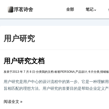
浮茗诗舍
全部
笔记
⌄
用户研究
用户研究文档
发表于
2013 年 7 月 8 日
-
分类
我的文档
-
标签
PERSONA
,
产品设计
,
卡片分类
,
情绪板
用户研究是用户中心的设计流程中的第一步。它是一种理解用
旨相匹配的理想方法。用户研究的首要目的是帮助企业定义产品
阅读全文 »