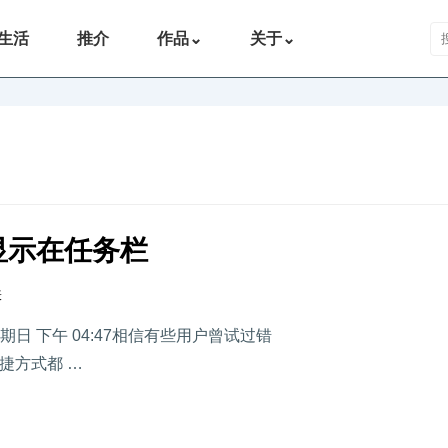
搜
生活
推介
作品
⌄
关于
⌄
不显示在任务栏
表
期日 下午 04:47相信有些用户曾试过错
捷方式都 …