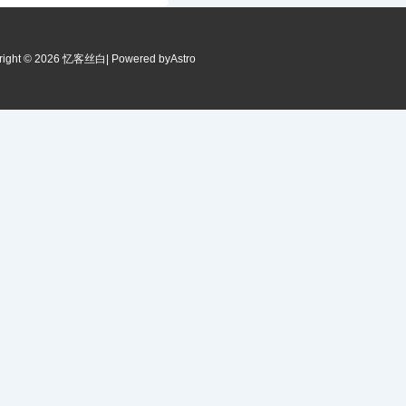
right © 2026 忆客丝白
| Powered by
Astro