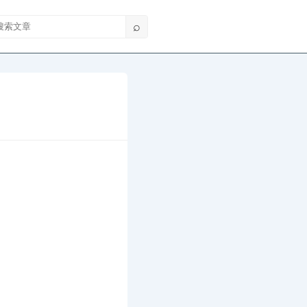
索文章
⌕