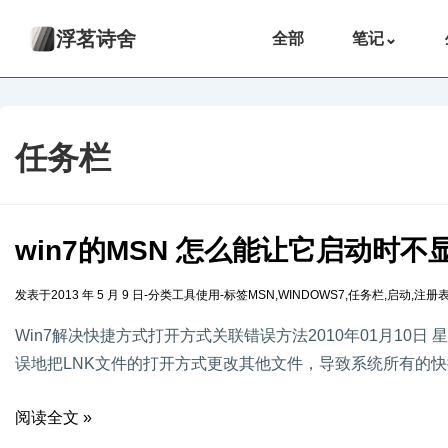
浮茗诗舍
全部
笔记
⌄
任务栏
win7的MSN 怎么能让它启动时
发表于
2013 年 5 月 9 日
-
分类
工具使用
-
标签
MSN
,
WINDOWS7
,
任务栏
,
启动
,
注册
Win7解决快捷方式打开方式关联错误方法2010年01月10日 星
误地把LNK文件的打开方式更改其他文件，导致系统所有的快
阅读全文 »