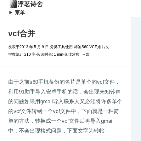
浮茗诗舍
菜单
vcf合并
发表于
2013 年 5 月 9 日
-
分类
工具使用
-
标签
S60
,
VCF
,
名片夹
字数统计 210 字
-
阅读时长: 1 min
-
阅读次数
--
次
由于之前s60手机备份的名片是单个的vcf文件，
利用91助手导入安卓手机的话，会出现未知铃声
的问题如果用gmail导入联系人又必须将许多单个
的vcf文件转到一个vcf文件中，下面就是一种简
单的方法，转换成一个vcf文件后再导入gmail
中，不会出现格式问题，下面文字为转帖