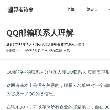
浮茗诗舍
全部
笔记
⌄
QQ邮箱联系人理解
发表于
2013 年 4 月 2 日
-
分类
工具使用
-
标签
QQ
,
联系人
,
邮箱
字数统计 361 字
-
阅读时长: 2 min
-
阅读次数
--
次
QQ邮箱中的联系人分联系人和QQ联系人 页面表现
这两者基本上是没有关系的，联系人名单中对一个邮
为它统一了QQ的备信息。
在联系人中，可以存储所有企业的邮箱地址，而在Q