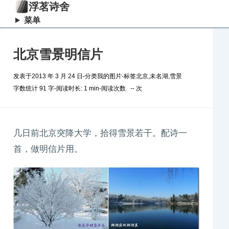
浮茗诗舍
菜单
北京雪景明信片
发表于
2013 年 3 月 24 日
-
分类
我的图片
-
标签
北京
,
未名湖
,
雪景
字数统计 91 字
-
阅读时长: 1 min
-
阅读次数
--
次
几日前北京突降大学，拾得雪景若干。配诗一
首，做明信片用。