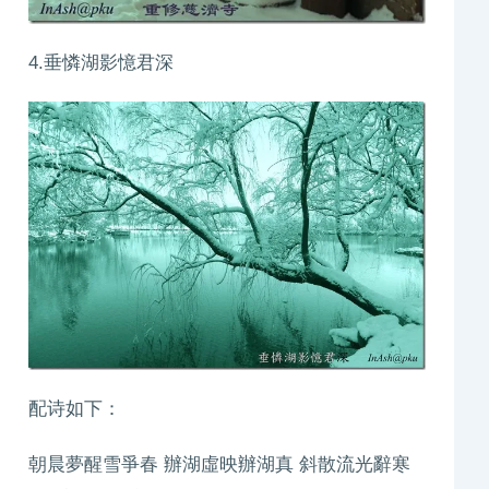
4.垂憐湖影憶君深
配诗如下：
朝晨夢醒雪爭春 辦湖虛映辦湖真 斜散流光辭寒