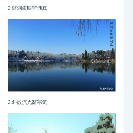
2.辦湖虛映辦湖真
3.斜散流光辭寒氣