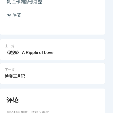
氣 垂憐湖影憶君深
by 浮茗
上一篇
《涟漪》 A Ripple of Love
下一篇
博客三月记
评论
评论加载失败，请稍后重试。