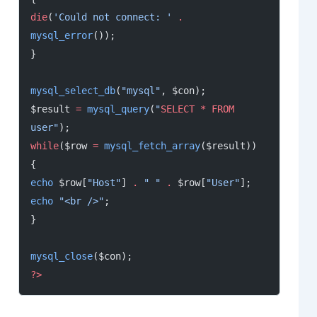
die
(
'Could not connect: '
 .
mysql_error
());
}
mysql_select_db
(
"mysql"
, $con);
$result 
=
 mysql_query
(
"
SELECT
 *
 FROM
user"
);
while
($row 
=
 mysql_fetch_array
($result))
{
echo
 $row[
"Host"
] 
.
 " "
 .
 $row[
"User"
];
echo
 "<br />"
;
}
mysql_close
($con);
?>