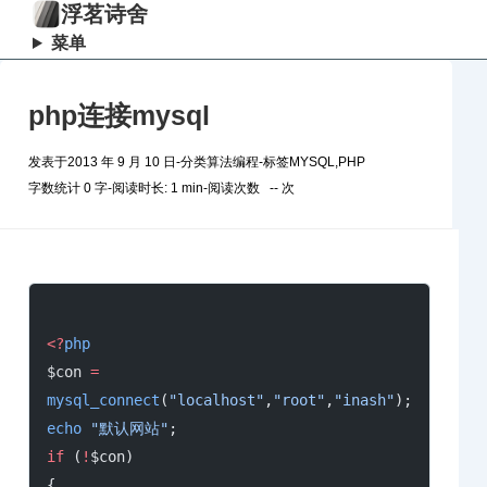
浮茗诗舍
菜单
php连接mysql
发表于
2013 年 9 月 10 日
-
分类
算法编程
-
标签
MYSQL
,
PHP
字数统计 0 字
-
阅读时长: 1 min
-
阅读次数
--
次
<?
php
$con 
=
mysql_connect
(
"localhost"
,
"root"
,
"inash"
);
echo
 "默认网站"
;
if
 (
!
$con)
{