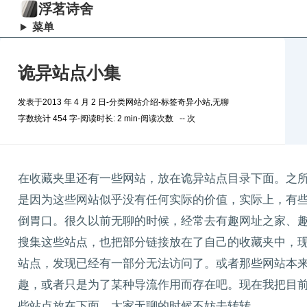
浮茗诗舍
菜单
诡异站点小集
发表于
2013 年 4 月 2 日
-
分类
网站介绍
-
标签
奇异小站
,
无聊
字数统计 454 字
-
阅读时长: 2 min
-
阅读次数
--
次
在收藏夹里还有一些网站，放在诡异站点目录下面。之
是因为这些网站似乎没有任何实际的价值，实际上，有
倒胃口。很久以前无聊的时候，经常去有趣网址之家、
搜集这些站点，也把部分链接放在了自己的收藏夹中，
站点，发现已经有一部分无法访问了。或者那些网站本
趣，或者只是为了某种导流作用而存在吧。现在我把目
些站点放在下面，大家无聊的时候不妨去转转。