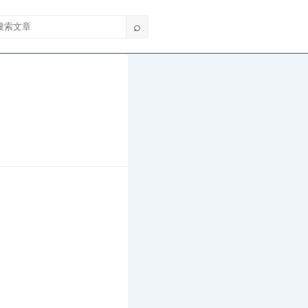
索文章
⌕