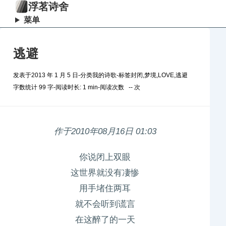
浮茗诗舍
菜单
逃避
发表于
2013 年 1 月 5 日
-
分类
我的诗歌
-
标签
封闭
,
梦境
,
LOVE
,
逃避
字数统计 99 字
-
阅读时长: 1 min
-
阅读次数
--
次
作于2010年08月16日 01:03
你说闭上双眼
这世界就没有凄惨
用手堵住两耳
就不会听到谎言
在这醉了的一天