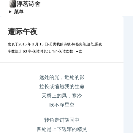
浮茗诗舍
菜单
遭际午夜
发表于
2015 年 3 月 13 日
-
分类
我的诗歌
-
标签
失落
,
迷茫
,
黑夜
字数统计 63 字
-
阅读时长: 1 min
-
阅读次数
--
次
远处的光，近处的影
拉长或缩短我的生命
天桥上的风，寒冷
吹不净星空
转角走进胡同中
四处是上下逃窜的精灵