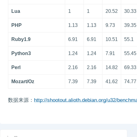
Lua
1
1
20.52
30.33
PHP
1.13
1.13
9.73
39.35
Ruby1.9
6.91
6.91
10.51
55.1
Python3
1.24
1.24
7.91
55.45
Perl
2.16
2.16
14.82
69.33
Mozart/Oz
7.39
7.39
41.62
74.77
数据来源：
http://shootout.alioth.debian.org/u32/benchm