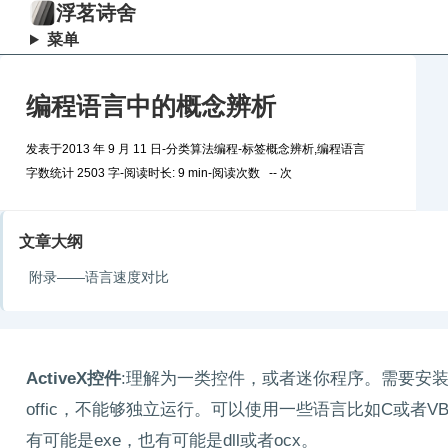
浮茗诗舍
菜单
编程语言中的概念辨析
发表于
2013 年 9 月 11 日
-
分类
算法编程
-
标签
概念辨析
,
编程语言
字数统计 2503 字
-
阅读时长: 9 min
-
阅读次数
--
次
文章大纲
附录——语言速度对比
ActiveX控件
:理解为一类控件，或者迷你程序。需要安装
offic，不能够独立运行。可以使用一些语言比如C或者VB
有可能是exe，也有可能是dll或者ocx。