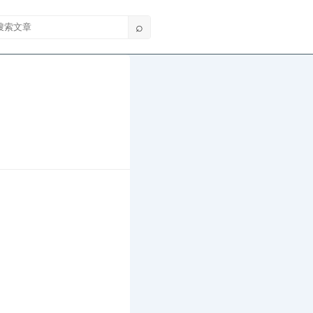
索文章
⌕