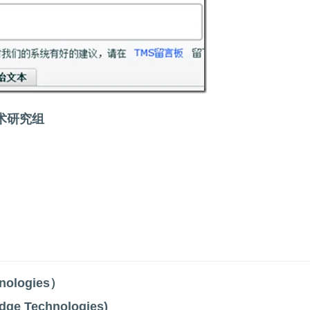
术研究组
ologies）
ge Technologies)