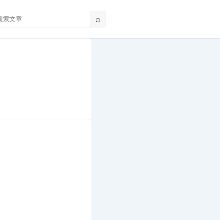
索文章
⌕