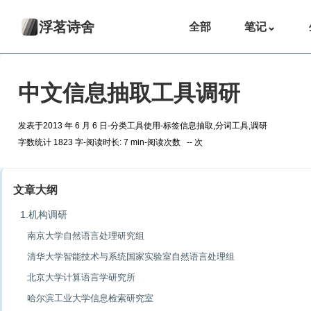
浮茗诗舍
全部
笔记
⌄
中文信息抽取工具调研
发表于
2013 年 6 月 6 日
-
分类
工具使用
-
标签
信息抽取
,
分词工具
,
调研
字数统计 1823 字
-
阅读时长: 7 min
-
阅读次数
--
次
文章大纲
1.机构调研
南京大学自然语言处理研究组
清华大学智能技术与系统国家实验室自然语言处理组
北京大学计算语言学研究所
哈尔滨工业大学信息检索研究室