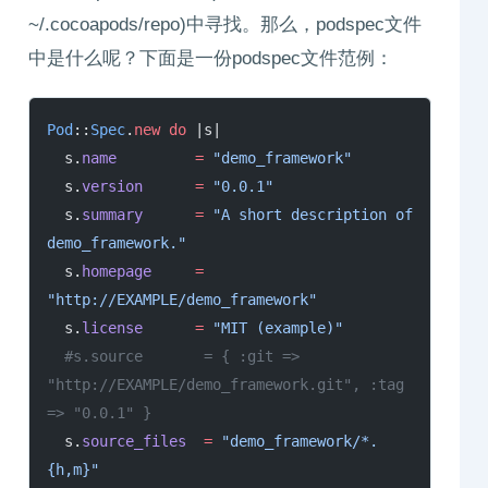
~/.cocoapods/repo)中寻找。那么，podspec文件
中是什么呢？下面是一份podspec文件范例：
Pod
::
Spec
.
new
 do
 |s|
  s.
name
         =
 "demo_framework"
  s.
version
      =
 "0.0.1"
  s.
summary
      =
 "A short description of 
demo_framework."
  s.
homepage
     =
"http://EXAMPLE/demo_framework"
  s.
license
      =
 "MIT (example)"
  #s.source       = { :git => 
"http://EXAMPLE/demo_framework.git", :tag 
=> "0.0.1" }
  s.
source_files
  =
 "demo_framework/*.
{h,m}"