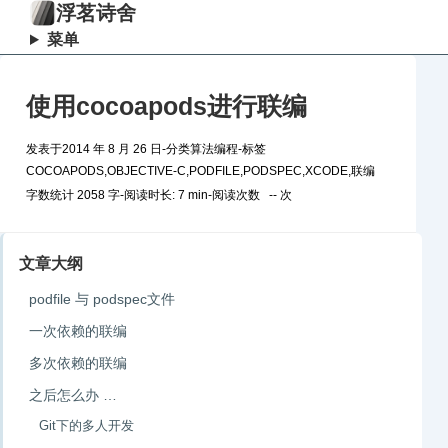
浮茗诗舍
菜单
使用cocoapods进行联编
发表于
2014 年 8 月 26 日
-
分类
算法编程
-
标签
COCOAPODS
,
OBJECTIVE-C
,
PODFILE
,
PODSPEC
,
XCODE
,
联编
字数统计 2058 字
-
阅读时长: 7 min
-
阅读次数
--
次
文章大纲
podfile 与 podspec文件
一次依赖的联编
多次依赖的联编
之后怎么办 …
Git下的多人开发