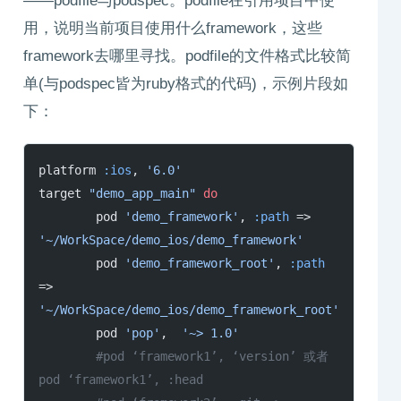
——podfile与podspec。podfile在引用项目中使
用，说明当前项目使用什么framework，这些
framework去哪里寻找。podfile的文件格式比较简
单(与podspec皆为ruby格式的代码)，示例片段如
下：
platform 
:ios
, 
'6.0'
target 
"demo_app_main"
 do
	pod 
'demo_framework'
, 
:path
 => 
'~/WorkSpace/demo_ios/demo_framework'
	pod 
'demo_framework_root'
, 
:path
=> 
'~/WorkSpace/demo_ios/demo_framework_root'
	pod 
'pop'
,  
'~> 1.0'
        #pod ‘framework1’, ‘version’ 或者 
pod ‘framework1’, :head