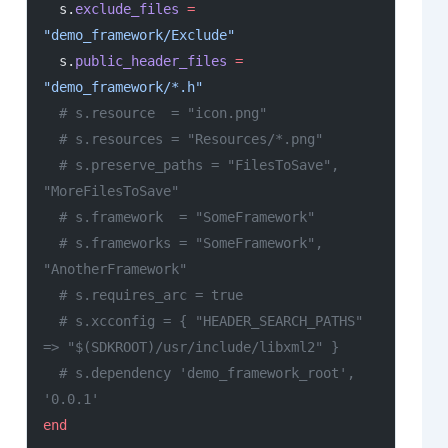
  s.
exclude_files
 =
"demo_framework/Exclude"
  s.
public_header_files
 =
"demo_framework/*.h"
  # s.resource  = "icon.png"
  # s.resources = "Resources/*.png"
  # s.preserve_paths = "FilesToSave", 
"MoreFilesToSave"
  # s.framework  = "SomeFramework"
  # s.frameworks = "SomeFramework", 
"AnotherFramework"
  # s.requires_arc = true
  # s.xcconfig = { "HEADER_SEARCH_PATHS" 
=> "$(SDKROOT)/usr/include/libxml2" }
  # s.dependency 'demo_framework_root', 
'0.0.1'
end