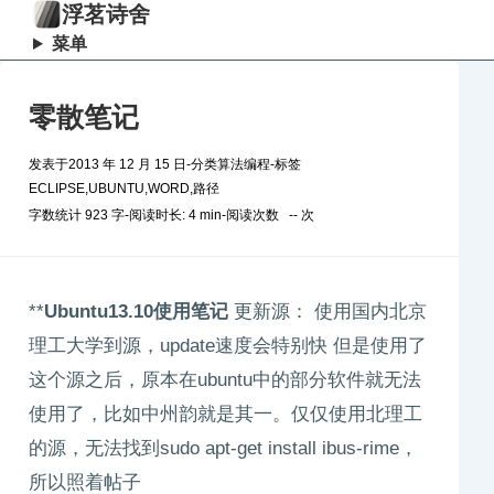
浮茗诗舍
菜单
零散笔记
发表于
2013 年 12 月 15 日
-
分类
算法编程
-
标签
ECLIPSE
,
UBUNTU
,
WORD
,
路径
字数统计 923 字
-
阅读时长: 4 min
-
阅读次数
--
次
**
Ubuntu13.10使用笔记
更新源： 使用国内北京
理工大学到源，update速度会特别快 但是使用了
这个源之后，原本在ubuntu中的部分软件就无法
使用了，比如中州韵就是其一。仅仅使用北理工
的源，无法找到sudo apt-get install ibus-rime，
所以照着帖子