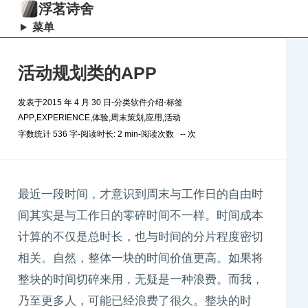
浮茗诗舍
菜单
活动规划类的APP
发表于
2015 年 4 月 30 日
-
分类
软件介绍
-
标签
APP
,
EXPERIENCE
,
体验
,
周末策划
,
应用
,
活动
字数统计 536 字
-
阅读时长: 2 min
-
阅读次数
--
次
最近一段时间，才意识到周末与工作日的自由时
间其实是与工作日的零碎时间不一样。时间成本
计算的不仅是总时长，也与时间的分片程度密切
相关。自然，整体一块的时间价值更高。如果将
整块的时间切碎来用，无疑是一种浪费。而我，
乃至更多人，可能已经浪费了很久。整块的时